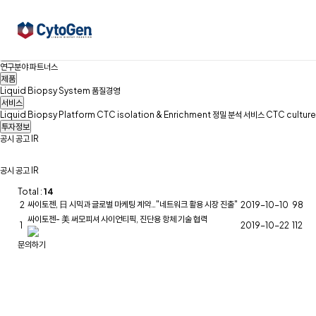
페이지
페이지
열린
페이지
회사소개
경영이념
연혁
Family Site
찾아오시는길
CONTACT
Liquid Biopsy&CTC
Liquid Biopsy
CTC
논문
R&D
연구분야
파트너스
제품
Liquid Biopsy System
품질경영
서비스
Liquid Biopsy Platform
CTC isolation & Enrichment
정밀 분석 서비스
CTC culture
투자정보
공시
공고
IR
공시
공고
IR
Total :
14
싸이토젠, 日 시믹과 글로벌 마케팅 계약…"네트워크 활용 시장 진출"
2
2019-10-10
98
싸이토젠- 美 써모피셔 사이언티픽, 진단용 항체 기술 협력
1
2019-10-22
112
문의하기