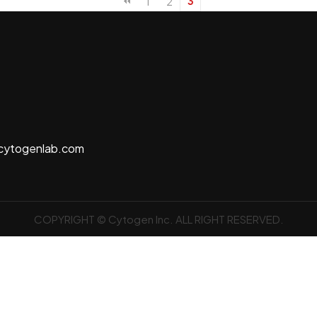
1
2
3
cytogenlab.com
COPYRIGHT © Cytogen Inc. ALL RIGHT RESERVED.