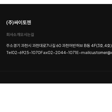
처음
(주)싸이토젠
회사소개
오시는길
주소
경기 과천시 과천대로7나길 60 과천어반허브 B동 4F(3호,4호)
Tel
02-6925-1070
Fax
02-2044-1071
E-mail
customer@