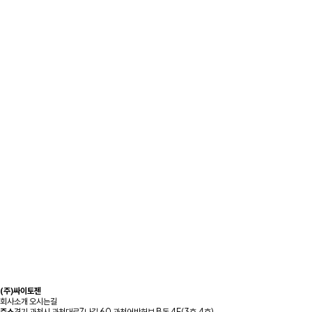
보고서 제공
항암 신약 후보
물질 효능 검증
MRD(잔존암)
모니터링
동반진단 및
환자 맞춤 치료
전임상 및
기초 연구
(주)싸이토젠
회사소개
오시는길
주소
경기 과천시 과천대로7나길 60 과천어반허브 B동 4F(3호,4호)