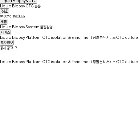
Liquid Biopsy&CTC
Liquid Biopsy
CTC
논문
R&D
연구분야
파트너스
제품
Liquid Biopsy System
품질경영
서비스
Liquid Biopsy Platform
CTC isolation & Enrichment
정밀 분석 서비스
CTC culture
투자정보
공시
공고
IR
Liquid Biopsy Platform
CTC isolation & Enrichment
정밀 분석 서비스
CTC culture
Single Cell
Analysis