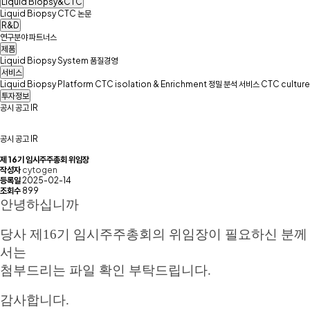
Liquid Biopsy&CTC
Liquid Biopsy
CTC
논문
R&D
연구분야
파트너스
제품
Liquid Biopsy System
품질경영
서비스
Liquid Biopsy Platform
CTC isolation & Enrichment
정밀 분석 서비스
CTC culture
투자정보
공시
공고
IR
공시
공고
IR
제 16기 임시주주총회 위임장
작성자
cytogen
등록일
2025-02-14
조회수
899
안녕하십니까
당사 제16기 임시주주총회의 위임장이 필요하신 분께
서는
첨부드리는 파일 확인 부탁드립니다.
감사합니다.