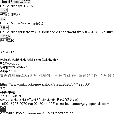
Liquid Biopsy&CTC
Liquid Biopsy
CTC
논문
R&D
연구분야
파트너스
제품
Liquid Biopsy System
품질경영
서비스
Liquid Biopsy Platform
CTC isolation & Enrichment
정밀 분석 서비스
CTC culture
투자정보
공시
공고
IR
공시
공고
IR
싸이토젠, 액체생검 기반 폐암 진단용 항체 개발생산
작성자
cytogen
등록일
2020-04-23
조회수
2,310
혈중암세포(CTC) 기반 액체생검 전문기업 싸이토젠은 폐암 진단용 
https://www.mk.co.kr/news/stock/view/2020/04/422303/
목록
(주)싸이토젠
회사소개
오시는길
주소
경기 과천시 과천대로7나길 60 과천어반허브 B동 4F(3호,4호)
Tel
02-6925-1070
Fax
02-2044-1071
E-mail
customer@cytogenlab.com
COPYRIGHT © Cytogen Inc. ALL RIGHT RESERVED.