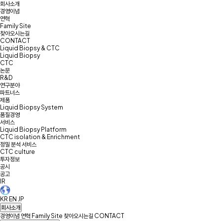
회사소개
경영이념
연혁
Family Site
찾아오시는길
CONTACT
Liquid Biopsy & CTC
Liquid Biopsy
CTC
논문
R&D
연구분야
파트너스
제품
Liquid Biopsy System
품질경영
서비스
Liquid Biopsy Platform
CTC isolation & Enrichment
정밀 분석 서비스
CTC culture
투자정보
공시
공고
IR
KR
EN
JP
회사소개
경영이념
연혁
Family Site
찾아오시는길
CONTACT