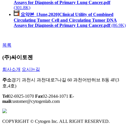
Assays for Diagnosis of Primary Lung Cancer.pdf
(301.8K)
요약본_[June,2020]Clinical Utility of Combined
Circulating Tumor Cell and Circulating Tumor DNA
Assays for Diagnosis of Primary Lung Cancer.pdf
(86.9K)
목록
(주)싸이토젠
회사소개
오시는길
주소
경기 과천시 과천대로7나길 60 과천어반허브 B동 4F(3
호,4호)
Tel
02-6925-1070
Fax
02-2044-1071
E-
mail
customer@cytogenlab.com
COPYRIGHT © Cytogen Inc. ALL RIGHT RESERVED.