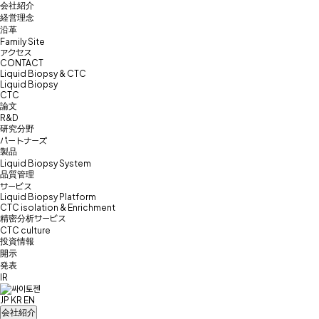
会社紹介
経営理念
沿革
Family Site
アクセス
CONTACT
Liquid Biopsy & CTC
Liquid Biopsy
CTC
論文
R&D
研究分野
パートナーズ
製品
Liquid Biopsy System
品質管理
サービス
Liquid Biopsy Platform
CTC isolation & Enrichment
精密分析サービス
CTC culture
投資情報
開示
発表
IR
JP
KR
EN
会社紹介