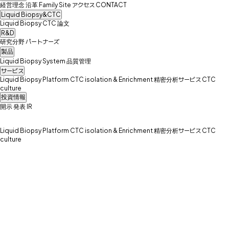
経営理念
沿革
Family Site
アクセス
CONTACT
Liquid Biopsy&CTC
Liquid Biopsy
CTC
論文
R&D
研究分野
パートナーズ
製品
Liquid Biopsy System
品質管理
サービス
Liquid Biopsy Platform
CTC isolation & Enrichment
精密分析サービス
CTC
culture
投資情報
開示
発表
IR
Liquid Biopsy Platform
CTC isolation & Enrichment
精密分析サービス
CTC
culture