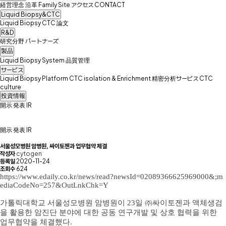
経営理念
沿革
Family Site
アクセス
CONTACT
Liquid Biopsy&CTC
Liquid Biopsy
CTC
論文
R&D
研究分野
パートナーズ
製品
Liquid Biopsy System
品質管理
サービス
Liquid Biopsy Platform
CTC isolation & Enrichment
精密分析サービス
CTC
culture
投資情報
開示
発表
IR
開示
発表
IR
서울성모병원 암병원, 싸이토젠과 업무협약 체결
작성자
cytogen
등록일
2020-11-24
조회수
624
https://
www.edaily.co.kr/news/read?newsId=02089366625969000&
;m
ediaCodeNo=257&OutLnkChk=Y
가톨릭대학교 서울성모병원 암병원이 23일 ㈜싸이토젠과 액체생검
을 활용한 암진단 분야에 대한 공동 연구개발 및 상호 협력을 위한
업무협약을 체결했다.