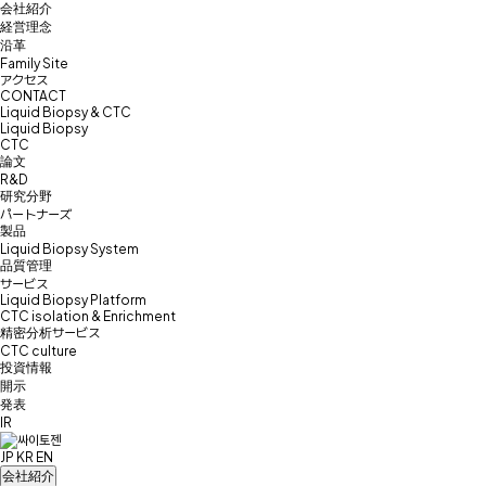
会社紹介
経営理念
沿革
Family Site
アクセス
CONTACT
Liquid Biopsy & CTC
Liquid Biopsy
CTC
論文
R&D
研究分野
パートナーズ
製品
Liquid Biopsy System
品質管理
サービス
Liquid Biopsy Platform
CTC isolation & Enrichment
精密分析サービス
CTC culture
投資情報
開示
発表
IR
JP
KR
EN
会社紹介